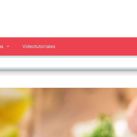
as
Videotutoriales