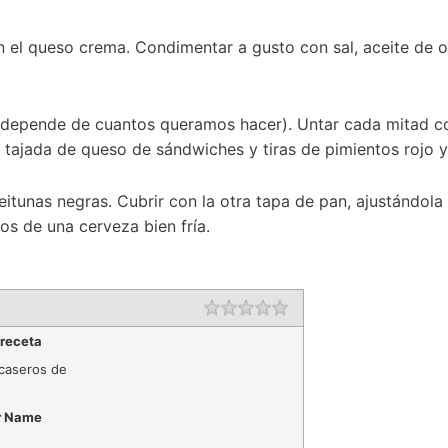
n el queso crema. Condimentar a gusto con sal, aceite de o
d depende de cuantos queramos hacer). Untar cada mitad c
 tajada de queso de sándwiches y tiras de pimientos rojo y
tunas negras. Cubrir con la otra tapa de pan, ajustándol
s de una cerveza bien fría.
Rating
1 star
2 stars
3 stars
4 stars
5 stars
 receta
 caseros de
r Name