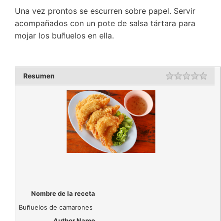
Una vez prontos se escurren sobre papel. Servir
acompañados con un pote de salsa tártara para
mojar los buñuelos en ella.
Resumen
Rating
1 st
2 st
3 st
4 st
5 st
Nombre de la receta
Buñuelos de camarones
Author Name