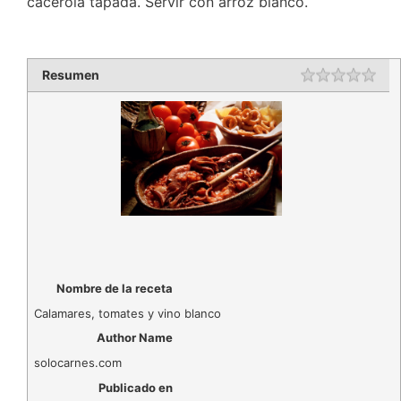
cacerola tapada. Servir con arroz blanco.
Resumen
Rating
1 st
2 st
3 st
4 st
5 st
Nombre de la receta
Calamares, tomates y vino blanco
Author Name
solocarnes.com
Publicado en