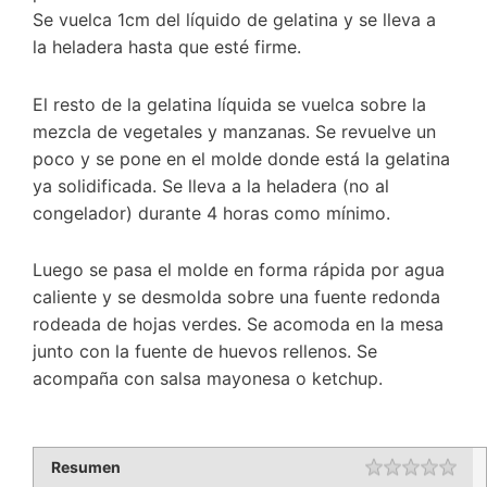
Se vuelca 1cm del líquido de gelatina y se lleva a
la heladera hasta que esté firme.
El resto de la gelatina líquida se vuelca sobre la
mezcla de vegetales y manzanas. Se revuelve un
poco y se pone en el molde donde está la gelatina
ya solidificada. Se lleva a la heladera (no al
congelador) durante 4 horas como mínimo.
Luego se pasa el molde en forma rápida por agua
caliente y se desmolda sobre una fuente redonda
rodeada de hojas verdes. Se acomoda en la mesa
junto con la fuente de huevos rellenos. Se
acompaña con salsa mayonesa o ketchup.
Resumen
Rating
1 st
2 st
3 st
4 st
5 st