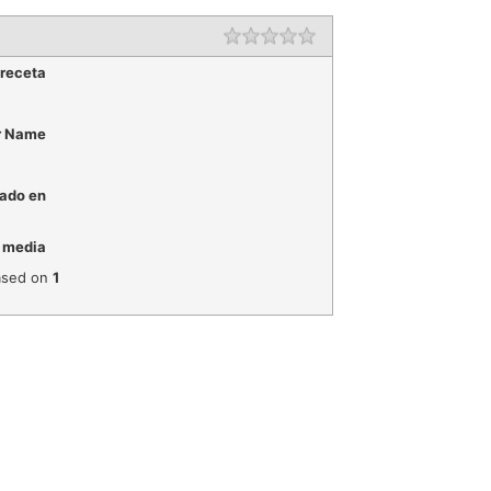
Rating
1 star
2 stars
3 stars
4 stars
5 stars
 receta
r Name
ado en
 media
sed on
1