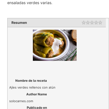
ensaladas verdes varias.
Resumen
Rating
1 st
2 st
3 st
4 st
5 st
Nombre de la receta
Ajíes verdes rellenos con atún
Author Name
solocarnes.com
Publicado en