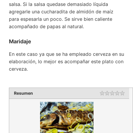
salsa. Si la salsa quedase demasiado líquida
agregarle una cucharadita de almidón de maíz
para espesarla un poco. Se sirve bien caliente
acompañado de papas al natural.
Maridaje
En este caso ya que se ha empleado cerveza en su
elaboración, lo mejor es acompañar este plato con
cerveza.
Resumen
Rating
1 st
2 st
3 st
4 st
5 st