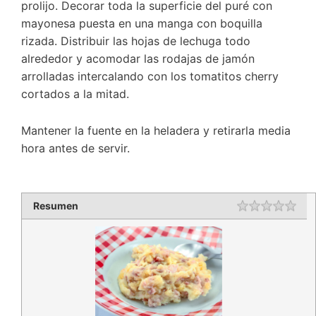
prolijo. Decorar toda la superficie del puré con
mayonesa puesta en una manga con boquilla
rizada. Distribuir las hojas de lechuga todo
alrededor y acomodar las rodajas de jamón
arrolladas intercalando con los tomatitos cherry
cortados a la mitad.
Mantener la fuente en la heladera y retirarla media
hora antes de servir.
Resumen
Rating
1 st
2 st
3 st
4 st
5 st