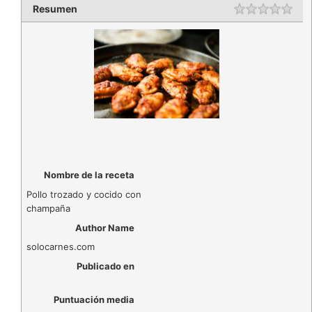
Resumen
Rating
1 st
2 st
3 st
4 st
5 st
Nombre de la receta
Pollo trozado y cocido con
champaña
Author Name
solocarnes.com
Publicado en
Puntuación media