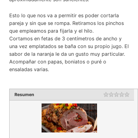
Esto lo que nos va a permitir es poder cortarla
pareja y sin que se rompa. Retiramos los pinchos
que empleamos para fijarla y el hilo.
Cortamos en fetas de 3 centímetros de ancho y
una vez emplatados se baña con su propio jugo. El
sabor de la naranja le da un gusto muy particular.
Acompañar con papas, boniatos o puré o
ensaladas varias.
Resumen
Rating
1 st
2 st
3 st
4 st
5 st