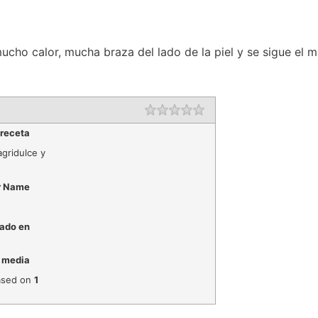
 mucho calor, mucha braza del lado de la piel y se sigue el
Rating
1 star
2 stars
3 stars
4 stars
5 stars
 receta
agridulce y
r Name
ado en
 media
sed on
1