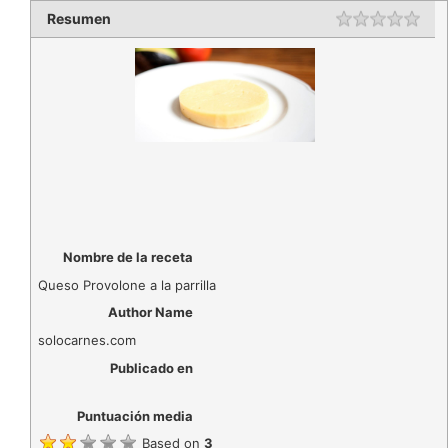
Resumen
Rating
1 st
2 st
3 st
4 st
5 st
Nombre de la receta
Queso Provolone a la parrilla
Author Name
solocarnes.com
Publicado en
Puntuación media
Based on
3